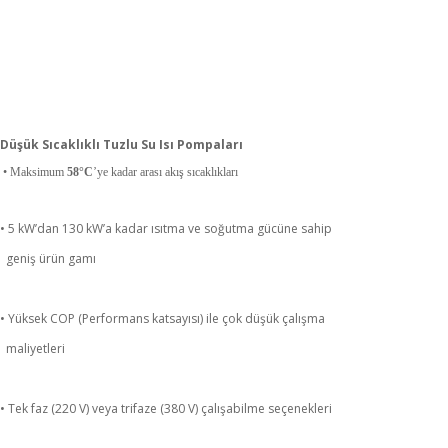
Düşük Sıcaklıklı Tuzlu Su Isı Pompaları
• Maksimum
58°C
’ye kadar arası akış sıcaklıkları
• 5 kW’dan 130 kW’a kadar ısıtma ve soğutma gücüne sahip
geniş ürün gamı
• Yüksek COP (Performans katsayısı) ile çok düşük çalışma
maliyetleri
• Tek faz (220 V) veya trifaze (380 V) çalışabilme seçenekleri