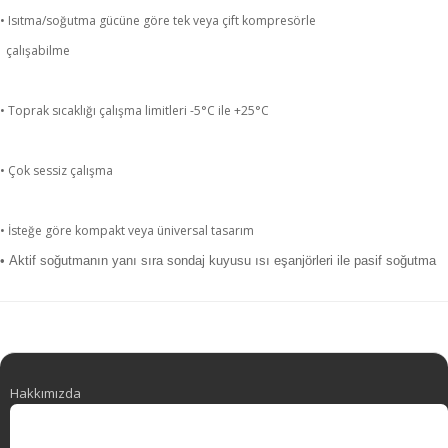
• Isıtma/soğutma gücüne göre tek veya çift kompresörle
çalışabilme
• Toprak sıcaklığı çalışma limitleri -5°C ile +25°C
• Çok sessiz çalışma
• İsteğe göre kompakt veya üniversal tasarım
•
Aktif soğutmanın yanı sıra sondaj kuyusu ısı eşanjörleri ile pasif soğutma
Hakkımızda