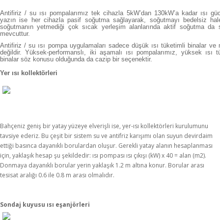
Antifiriz / su ısı pompalarımız tek cihazla 5kW’dan 130kW’a kadar ısı güc
yazın ise her cihazla pasif soğutma sağlayarak, soğutmayı bedelsiz hale
soğutmanın yetmediği çok sıcak yerleşim alanlarında aktif soğutma da s
mevcuttur.
Antifiriz / su ısı pompa uygulamaları sadece düşük ısı tüketimli binalar ve m
değildir. Yüksek-performanslı, iki aşamalı ısı pompalarımız, yüksek ısı tü
binalar söz konusu olduğunda da cazip bir seçenektir.
Yer ısı kollektörleri
Bahçeniz geniş bir yatay yüzeye elverişli ise, yer-ısı kollektörleri kurulumunu
tavsiye ederiz. Bu çeşit bir sistem su ve antifriz karışımı olan suyun devirdaim
ettiği basınca dayanıklı borulardan oluşur. Gerekli yatay alanın hesaplanması
için, yaklaşık hesap şu şekildedir: ısı pompası ısı çıkışı (kW) x 40 = alan (m2).
Donmaya dayanıklı borular yerin yaklaşık 1.2 m altına konur. Borular arası
tesisat aralığı 0.6 ile 0.8 m arası olmalıdır.
Sondaj kuyusu ısı eşanjörleri