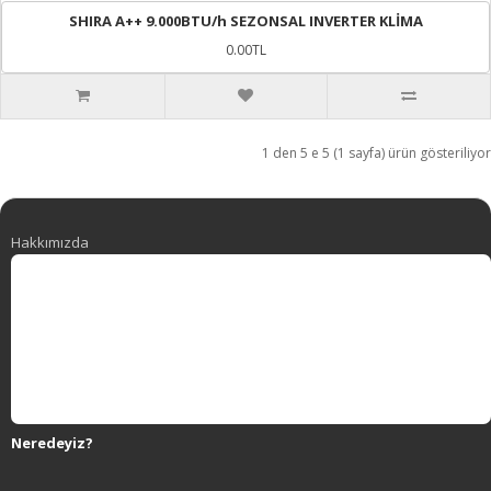
SHIRA A++ 9.000BTU/h SEZONSAL INVERTER KLİMA
0.00TL
1 den 5 e 5 (1 sayfa) ürün gösteriliyor
Hakkımızda
Neredeyiz?